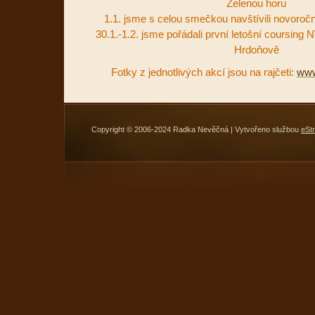
Zelenou horu
1.1. jsme s celou smečkou navštívili novoro
30.1.-1.2. jsme pořádali první letošní coursi
Hrdoňově
Fotky z jednotlivých akcí jsou na rajčeti:
www
Copyright © 2006-2024 Radka Nevěčná | Vytvořeno službou
eSt