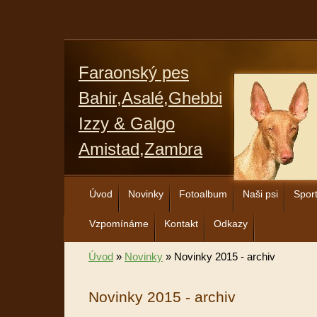
Faraonský pes
Bahir,Asalé,Ghebbi
Izzy & Galgo
Amistad,Zambra
Úvod
Novinky
Fotoalbum
Naši psi
Spor
Vzpomínáme
Kontakt
Odkazy
Úvod
»
Novinky
»
Novinky 2015 - archiv
Novinky 2015 - archiv