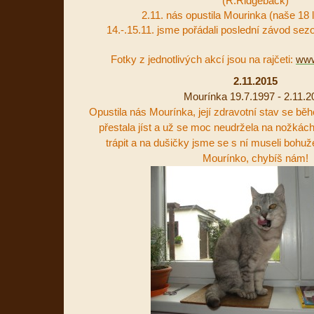
(R.Ridgeback)
2.11. nás opustila Mourinka (naše 18 
14.-.15.11. jsme pořádali poslední závod se
Fotky z jednotlivých akcí jsou na rajčeti:
www
2.11.2015
Mourínka 19.7.1997 - 2.11.2
Opustila nás Mourínka, její zdravotní stav se běh
přestala jíst a už se moc neudržela na nožkách,
trápit a na dušičky jsme se s ní museli bohuž
Mourínko, chybíš nám!