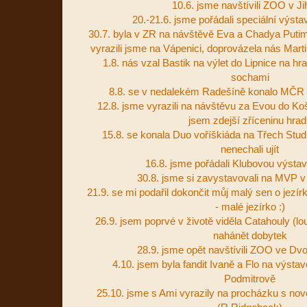
10.6. jsme navštívili ZOO v Ji
20.-21.6. jsme pořádali speciální výst
30.7. byla v ZR na návštěvě Eva a Chadya Puti
vyrazili jsme na Vápenici, doprovázela nás Mar
1.8. nás vzal Bastik na výlet do Lipnice na hra
sochami
8.8. se v nedalekém Radešíně konalo MČR 
12.8. jsme vyrazili na návštěvu za Evou do Ko
jsem zdejší zříceninu hrad
15.8. se konala Duo voříškiáda na Třech Studn
nenechali ujít
16.8. jsme pořádali Klubovou výstav
30.8. jsme si zavystavovali na MVP v
21.9. se mi podařil dokončit můj malý sen o jezí
- malé jezírko :)
26.9. jsem poprvé v životě viděla Catahouly (lo
nahánět dobytek
28.9. jsme opět navštívili ZOO ve Dv
4.10. jsem byla fandit Ivaně a Flo na výsta
Podmitrově
25.10. jsme s Ami vyrazily na procházku s n