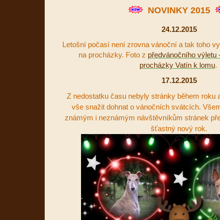
NOVINKY 2015
24.12.2015
Letošní počasí není zrovna vánoční a tak toho v
na procházky. Foto z
předvánočního výletu
procházky Vatín k lomu
.
17.12.2015
Z nedostatku času nebyly stránky během roku a
vše snažit dohnat o vánočních svátcích. Vš
známým i neznámým návštěvníkům stránek pře
šťastný nový rok.