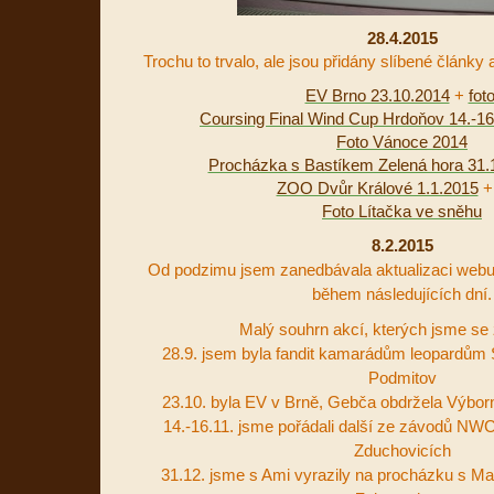
28.4.2015
Trochu to trvalo, ale jsou přidány slíbené články 
EV Brno 23.10.2014
+
fot
Coursing Final Wind Cup Hrdoňov 14.-16
Foto Vánoce 2014
Procházka s Bastíkem Zelená hora 31.
ZOO Dvůr Králové 1.1.2015
Foto Lítačka ve sněhu
8.2.2015
Od podzimu jsem zanedbávala aktualizaci webu
během následujících dní.
Malý souhrn akcí, kterých jsme se z
28.9. jsem byla fandit kamarádům leopardům 
Podmitov
23.10. byla EV v Brně, Gebča obdržela Výborn
14.-16.11. jsme pořádali další ze závodů NWC
Zduchovicích
31.12. jsme s Ami vyrazily na procházku s Ma