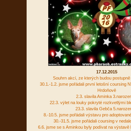
17.12.2015
Souhrn akcí, ze kterých budou postupně 
30.1.-1.2. jsme pořádali první letošní coursi
Hrdoňově
2.3. slavila Aminka 3.naroze
22.3. výlet na louky pokryté rozkvetlými b
23.3. slavila Gebča 5.naroze
8.-10.5. jsme pořádali výstavu pro adoptovan
30.-31.5. jsme pořádali coursing v nedal
6.6. jsme se s Aminkou byly podívat na výstavě