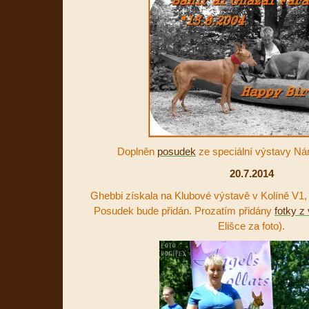
Doplněn
posudek
ze speciální výstavy Ná
20.7.2014
Ghebbi získala na Klubové výstavě v Kolíně V1,
Posudek bude přidán. Prozatím přidány
fotky z
Elišce za foto).