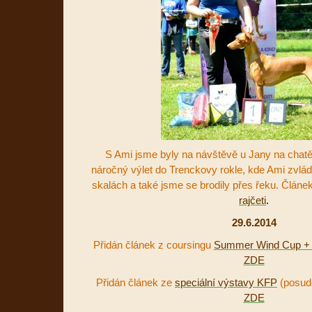
S Ami jsme byly na návštěvě u Jany na chatě
náročný výlet do Trenckovy rokle, kde Ami zvlád
skalách a také jsme se brodily přes řeku. Článe
rajčeti
.
29.6.2014
Přidán článek z coursingu
Summer Wind Cup + 
ZDE
Přidán článek ze
speciální výstavy KFP
(posud
ZDE