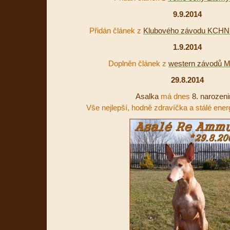
9.9.2014
Přidán článek z
Klubového závodu KCHN 
1.9.2014
Doplněn článek z
western závodů M
29.8.2014
Asalka
má dnes
8. narozeni
Vše nejlepší, hodně zdravíčka a stálé ener