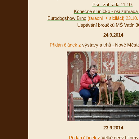
Psi - zahrada 11.10.
Konečně sluníčko - psi zahrada 
Eurodogshow Brno
(faraoni + siciláci) 23.1
Uspávání broučků MŠ Vatín 30
24.9.2014
Přidán článek z
výstavy a trhů - Nové Měst
23.9.2014
Přidán článek z
Velké ceny Litomy