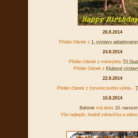
26.8.2014
Přidán článek z
1. výstavy adoptovaný
24.8.2014
Přidán článek z minivýletu
Tři Stu
Přidán článek z
Klubové výstav
22.8.2014
Přidán článek z červencového výletu -
T
15.8.2014
Bahirek
má dnes
10. narozen
Vše nejlepší, hodně zdravíčka a elánu