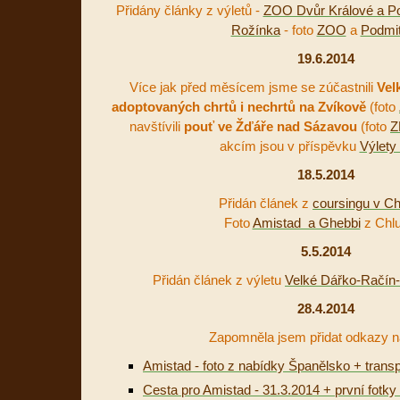
Přidány články z výletů -
ZOO Dvůr Králové a Pod
Rožínka
- foto
ZOO
a
Podmi
19.6.2014
Více jak před měsícem jsme se zúčastnili
Vel
adoptovaných chrtů i nechrtů na Zvíkově
(foto
navštívili
pouť ve Žďáře nad Sázavou
(foto
Z
akcím jsou v příspěvku
Výlety
18.5.2014
Přidán článek z
coursingu v C
Foto
Amistad a Ghebbi
z Chl
5.5.2014
Přidán článek z výletu
Velké Dářko-Račín-
28.4.2014
Zapomněla jsem přidat odkazy na
Amistad - foto z nabídky Španělsko + transp
Cesta pro Amistad - 31.3.2014 + první fotk