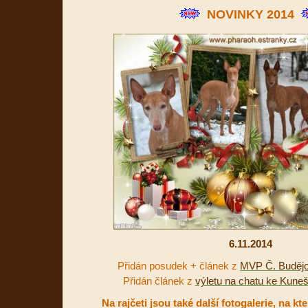
NOVINKY 2014
6.11.2014
Přidán posudek + článek z
MVP Č. Budějo
Přidán článek z
výletu na chatu ke Kune
Na rajčeti jsou také další fotogalerie, na k