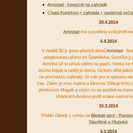
Amistad - konečně na zahradě
Chata Kunešovi + zahrada + společná veče
20.4.2014
Amistad
má vytvořený svůj profil n
4.4.2014
V neděli 30.3. jsme přivezli domů
Amistad
- fen
adoptovanou přímo ze Španělska. Smečka ji p
Aminka už si užívá válení na gauči. Venku se b
trochu bojuje a raději je doma. Ovšem dělá pokr
na procházku zahrady. Je zde pro ni spoustu n
čas. Zatím je moc hodná a šikovná. Děkuji tímto
především Magdě a všem co se podíleli na trans
stránkách Amince profil a také samozřej
15.3.2014
Přidán článek z výletu na
Bledule jarní - Rans
Slavětíně a Hluboké
3.3.2014