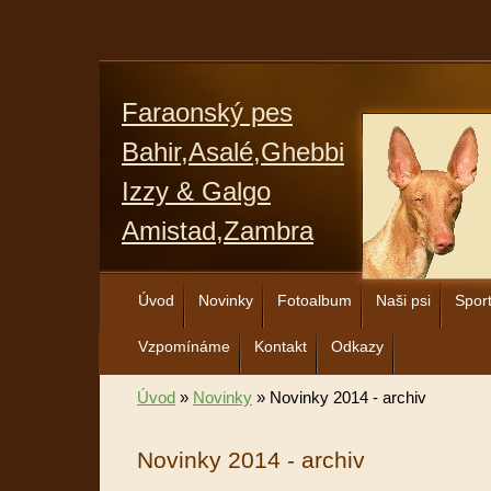
Faraonský pes
Bahir,Asalé,Ghebbi
Izzy & Galgo
Amistad,Zambra
Úvod
Novinky
Fotoalbum
Naši psi
Spor
Vzpomínáme
Kontakt
Odkazy
Úvod
»
Novinky
»
Novinky 2014 - archiv
Novinky 2014 - archiv