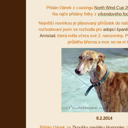
Přidán článek z cousingu
North Wind Cup 2
Na rajče přidány fotky z
víkendového fo
Největší novinkou je plánovaný přírůstek do n
rozhodovaní jsem se rozhodla pro
adopci španě
Amistad
, která měla včera své 2. narozeniny. P
průběhu března a moc se na ní 
8.2.2014
Přidán článek ze
Zkoušky navijáku Humpolec