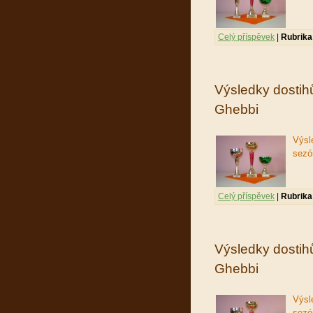
Celý příspěvek
|
Rubrika
Výsledky dostihů
Ghebbi
Výsl
sezó
Celý příspěvek
|
Rubrika
Výsledky dostihů
Ghebbi
Výsl
sezó