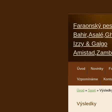
Faraonský pe
Bahir,Asalé,G
Izzy & Galgo
Amistad,Zamb
Úvod
Novinky
F
Vzpomínáme
Kont
Úvod
»
Sport
»
Výsledk
Výsledky