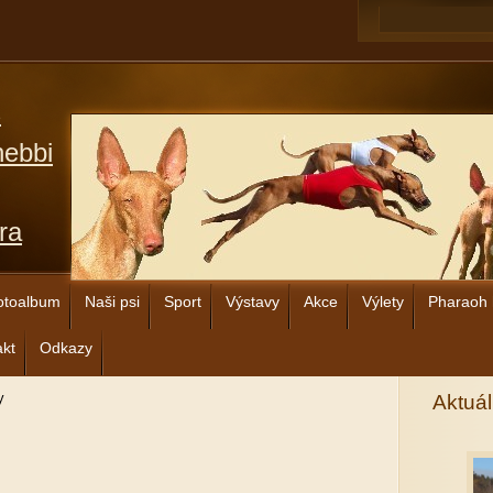
s
hebbi
ra
otoalbum
Naši psi
Sport
Výstavy
Akce
Výlety
Pharaoh
akt
Odkazy
y
Aktuál