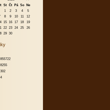
t
St
Čt
Pá
So
Ne
1
2
3
4
5
7
8
9
10
11
12
4
15
16
17
18
19
1
22
23
24
25
26
8
29
30
iky
855722
8255
302
4