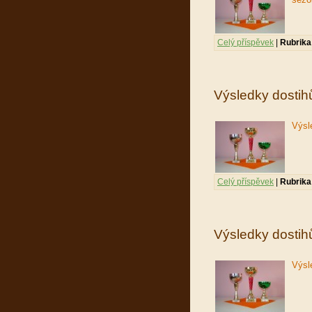
Celý příspěvek
|
Rubrika
Výsledky dostih
Výsl
Celý příspěvek
|
Rubrika
Výsledky dostih
Výsl