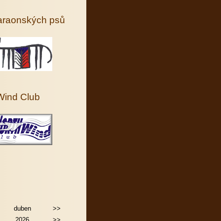
faraonských psů
Wind Club
duben
>>
2026
>>