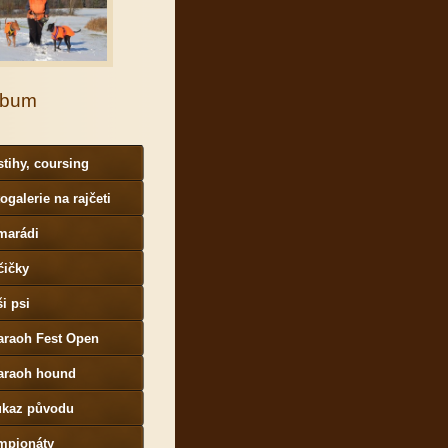
lbum
tihy, coursing
ogalerie na rajčeti
marádi
čičky
i psi
araoh Fest Open
araoh hound
ůkaz původu
mpionáty