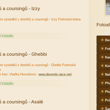
 a coursingů - Izzy
rn výsledků z dostihů a coursingů - Izzy Putimská brána
Fotoa
:
Výsledky
Dos
Fot
ů a coursingů - Ghebbi
Ka
rn výsledků z dostihů a coursingů - Ghebbi Putimská
Ko
a
or foto: Vlaďka Hovorková -
www.dexendy.rajce.net
)
Naš
Ph
:
Výsledky
Ph
Pr
 a coursingů - Asalé
Ša