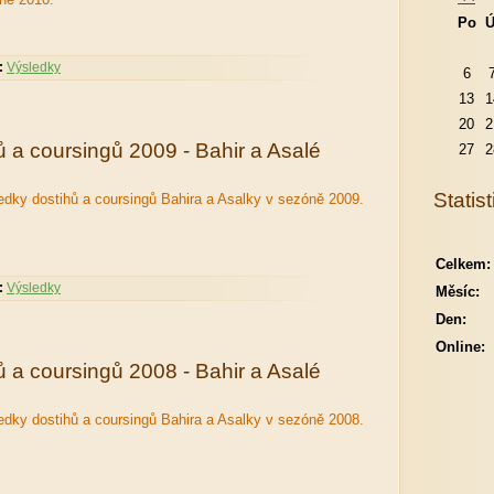
Po
Ú
:
Výsledky
6
13
1
20
2
ů a coursingů 2009 - Bahir a Asalé
27
2
Statist
edky dostihů a coursingů Bahira a Asalky v sezóně 2009.
Celkem:
:
Výsledky
Měsíc:
Den:
Online:
ů a coursingů 2008 - Bahir a Asalé
edky dostihů a coursingů Bahira a Asalky v sezóně 2008.