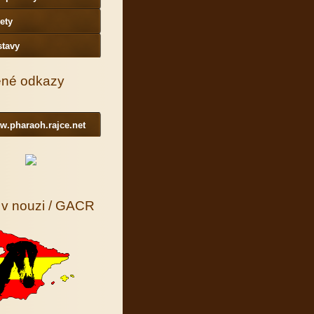
ety
stavy
ené odkazy
w.pharaoh.rajce.net
 v nouzi / GACR