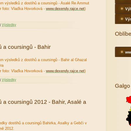
rn výsledků z dostihů a coursingů - Asalé Re Ammut
or foto: Vlaďka Hovorková -
www.dexendy.rajce.net
)
Výl
Vý
:
Výsledky
Oblíb
 a coursingů - Bahir
ww
rn výsledků z dostihů a coursingů - Bahir al Ghazal
fra
or foto: Vlaďka Hovorková -
www.dexendy.rajce.net
)
:
Výsledky
Galgo
 a coursingů 2012 - Bahir, Asalé a
edky dostihů a coursingů Bahirka, Asalky a Gebči v
ně 2012.