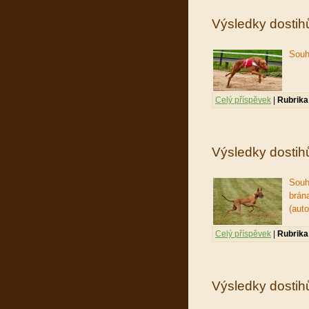
Výsledky dostihů
Souh
Celý příspěvek
|
Rubrika
Výsledky dostih
Souh
brán
(aut
Celý příspěvek
|
Rubrika
Výsledky dostihů