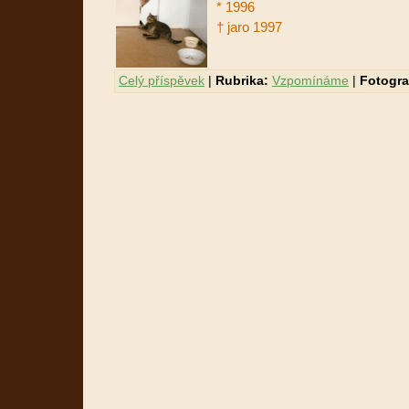
* 1996
†
jaro 1997
Celý příspěvek
|
Rubrika:
Vzpomínáme
|
Fotogra