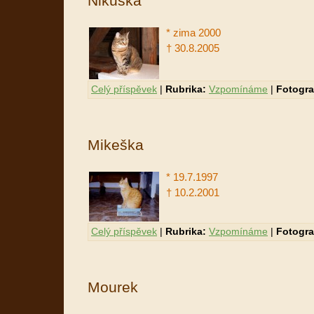
Nikuška
* zima 2000
†
30.8.2005
Celý příspěvek
|
Rubrika:
Vzpomínáme
|
Fotogra
Mikeška
* 19.7.1997
†
10.2.2001
Celý příspěvek
|
Rubrika:
Vzpomínáme
|
Fotogra
Mourek