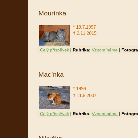
Mourínka
* 19.7.1997
†
2.11.2015
Celý příspěvek
|
Rubrika:
Vzpomínáme
|
Fotogra
Macínka
* 1996
†
11.8.2007
Celý příspěvek
|
Rubrika:
Vzpomínáme
|
Fotogra