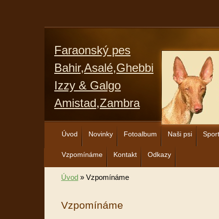
Faraonský pes
Bahir,Asalé,Ghebbi
Izzy & Galgo
Amistad,Zambra
Úvod
Novinky
Fotoalbum
Naši psi
Spor
Vzpomínáme
Kontakt
Odkazy
Úvod
»
Vzpomínáme
Vzpomínáme