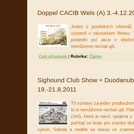
Doppel CACIB Wels (A) 3.-4.12.2
Jeden z posledních víkendů t
výstavě v rakouském Welsu. T
poslední psí akce v letošn
nemůžeme nechat ujít.
Celý příspěvek
|
Rubrika:
Články
Sighound Club Show + Duodanube
19.-21.8.2011
Tři výstavy za jeden prodloužen
to si nemůžeme nechat ujít. Pát
chrtů, která je navíc spojená s
počítají se body pro získání ti
výkon. Sobota a neděle se nesou ve znamen