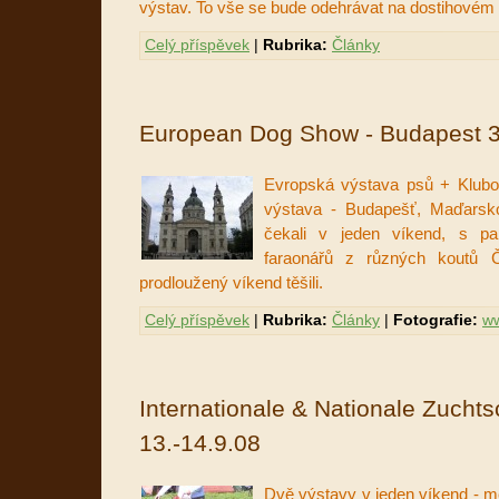
výstav.
To vše se bude odehrávat na dostihovém z
Celý příspěvek
|
Rubrika:
Články
European Dog Show - Budapest 3
Evropská výstava psů + Klubo
výstava - Budapešť, Maďarsko
čekali v jeden víkend, s pa
faraonářů z různých koutů
prodloužený víkend těšili.
Celý příspěvek
|
Rubrika:
Články
|
Fotografie:
ww
Internationale & Nationale Zuchts
13.-14.9.08
Dvě výstavy v jeden víkend - me