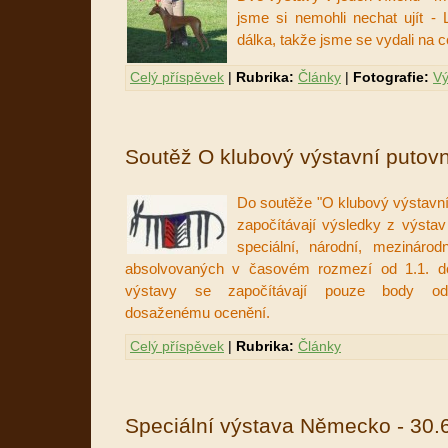
jsme si nemohli nechat ujít -
dálka, takže jsme se vydali na c
Celý příspěvek
|
Rubrika:
Články
|
Fotografie:
Vý
Soutěž O klubový výstavní putov
Do soutěže "O klubový výstavní
započítávají výsledky z výstav
speciální, národní, mezinárod
absolvovaných v časovém rozmezí od 1.1. d
výstavy se započítávají pouze body odpo
dosaženému ocenění.
Celý příspěvek
|
Rubrika:
Články
Speciální výstava Německo - 30.