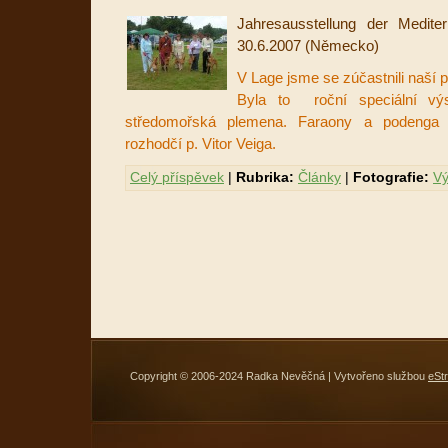
Jahresausstellung der Medit
30.6.2007 (Německo)
V Lage jsme se zúčastnili naší p
Byla to roční speciální v
středomořská plemena. Faraony a podenga p
rozhodčí p. Vitor Veiga.
Celý příspěvek
|
Rubrika:
Články
|
Fotografie:
Vý
Copyright © 2006-2024 Radka Nevěčná | Vytvořeno službou
eSt