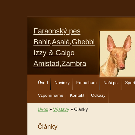
Faraonský pes
Bahir,Asalé,Ghebbi
Izzy & Galgo
Amistad,Zambra
Úvod
Novinky
Fotoalbum
Naši psi
Spor
Vzpomínáme
Kontakt
Odkazy
Úvod
»
Výstavy
»
Články
Články