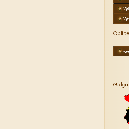
Výl
Vý
Oblíb
ww
Galgo