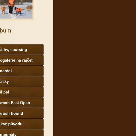
lbum
tihy, coursing
ogalerie na rajčeti
marádi
čičky
i psi
araoh Fest Open
araoh hound
ůkaz původu
mpionáty