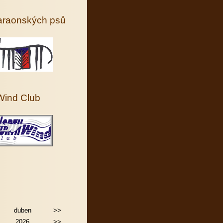
faraonských psů
Wind Club
duben
>>
2026
>>