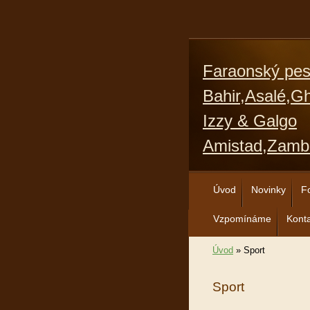
Faraonský pe
Bahir,Asalé,G
Izzy & Galgo
Amistad,Zamb
Úvod
Novinky
F
Vzpomínáme
Kont
Úvod
»
Sport
Sport