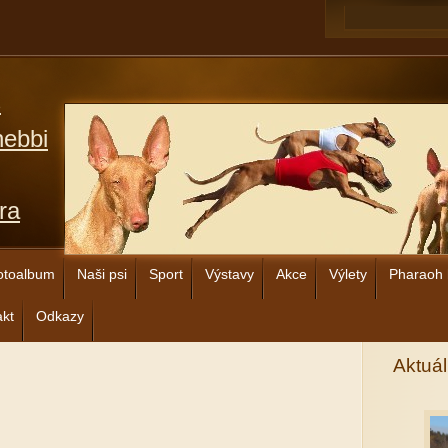
s
hebbi
ra
otoalbum
Naši psi
Sport
Výstavy
Akce
Výlety
Pharaoh
akt
Odkazy
Aktuál