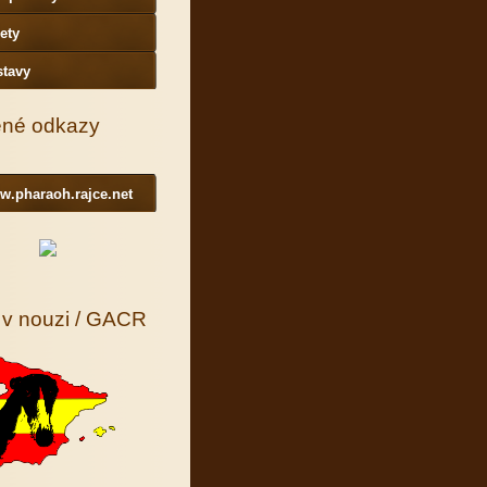
ety
stavy
ené odkazy
w.pharaoh.rajce.net
 v nouzi / GACR