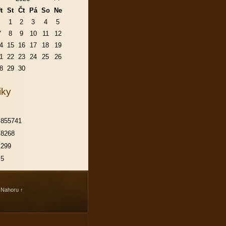
t
St
Čt
Pá
So
Ne
1
2
3
4
5
7
8
9
10
11
12
4
15
16
17
18
19
1
22
23
24
25
26
8
29
30
iky
855741
8268
299
5
|
Nahoru ↑