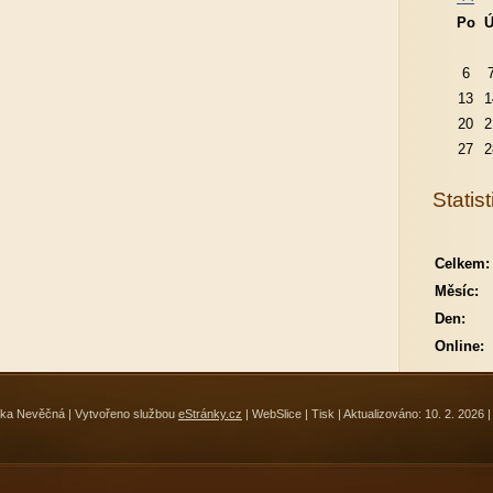
Po
Ú
6
13
1
20
2
27
2
Statist
Celkem:
Měsíc:
Den:
Online:
ka Nevěčná | Vytvořeno službou
eStránky.cz
|
WebSlice
|
Tisk
|
Aktualizováno: 10. 2. 2026