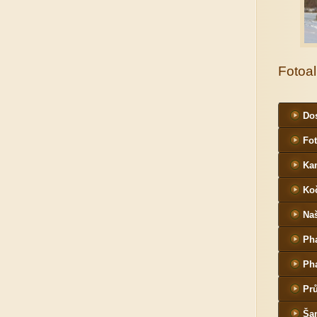
Fotoa
Dos
Fot
Ka
Ko
Naš
Ph
Ph
Pr
Ša