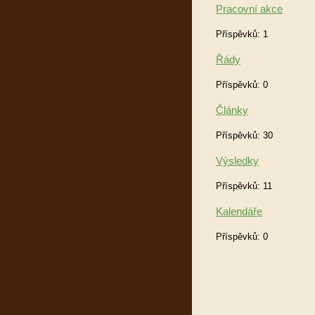
Pracovní akce
Příspěvků:
1
Řády
Příspěvků:
0
Články
Příspěvků:
30
Výsledky
Příspěvků:
11
Kalendáře
Příspěvků:
0