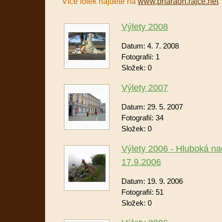
Více fotek najdete na
www.pharaoh.rajce.net
Výlety 2008
Datum:
4. 7. 2008
Fotografií:
1
Složek:
0
Výlety 2007
Datum:
29. 5. 2007
Fotografií:
34
Složek:
0
Výlety 2006 - Hluboká na
17.9.2006
Datum:
19. 9. 2006
Fotografií:
51
Složek:
0