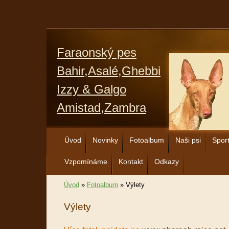
Faraonský pes
Bahir,Asalé,Ghebbi
Izzy & Galgo
Amistad,Zambra
Úvod
Novinky
Fotoalbum
Naši psi
Spor
Vzpomínáme
Kontakt
Odkazy
Úvod
»
Fotoalbum
»
Výlety
Výlety